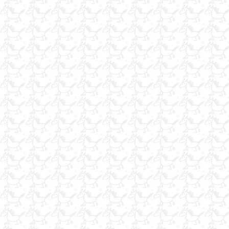
AKSESUARLARI 68 Adet Tam Takım
at bakıcısı arıyoruz
yeni mezun at antrenörüyüm
iş arıyorum
at sütü
seyis
iş arıyorum
iş arıyorum
Eskişehir de kaliteli nalbant
iş arıyorum
satılık yonca
seyislik ve binicilik yaparım
yonca balyası satışı
USTA SEYİS VE HERTÜRLÜ AT TEDAVİSİNDEN ANLIYORUM
AT BAKICISI
SATILIK KIR AT
2 li van satılık
yarış.atlarınıza.idareci.