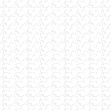
yarış atlarına özel
at konusunda herşey
ÇALIŞACAK ARKADAŞLAR ARIYORUZ.
ot balyası
İş Arıyorum
nalbant
iş arıyorum
hara emekli seyis k bey
at konusunda herşey
Hobim
AT YATAGI KAUCUK
Acilkepcesatılık
satilik arab atlari polonya
kiralık at
seyisim iş arıyorum
seyisim iş arıyorum
çayır balyası ot balyası
SEYİS