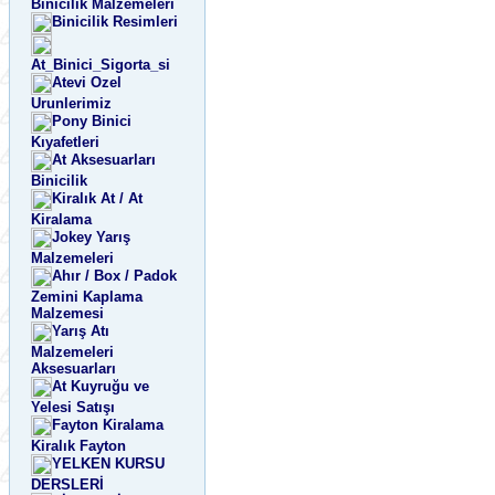
Binicilik Malzemeleri
Binicilik Resimleri
At_Binici_Sigorta_si
Atevi Ozel
Urunlerimiz
Pony Binici
Kıyafetleri
At Aksesuarları
Binicilik
Kiralık At / At
Kiralama
Jokey Yarış
Malzemeleri
Ahır / Box / Padok
Zemini Kaplama
Malzemesi
Yarış Atı
Malzemeleri
Aksesuarları
At Kuyruğu ve
Yelesi Satışı
Fayton Kiralama
Kiralık Fayton
YELKEN KURSU
DERSLERİ