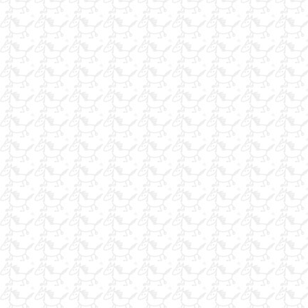
JİLETLİ TEL
binek, konkur ve her çeşit ata nal çakımı
satılık arab atı 5 yaşında
ACİL SATILIK AT RÖMORKU
gönüllü hediye alanıcak bir kaçtane at aramaktayım
tony lama kovboy cizme
at nallanır
nallama yapılır(esk.ve ant.çevresi)
2 atlık attaşıma romorku arıyorum
Western tipi egitim kantarması ve Mahmuz
iş arayorum 1.kademe antrenör
MUHTEŞEM RAHVAN TAY
at bakıcısı arayanlar
PROFESYONEL FOTOĞRAF VE KAMERA ÇEKİMİ
ANKARA ve civarında çiftligimize uysal at arıyoruz
İNGİLİZ DAMIZLIK YARIŞ ATLARI
fayton surucusu
At Binici sigorta