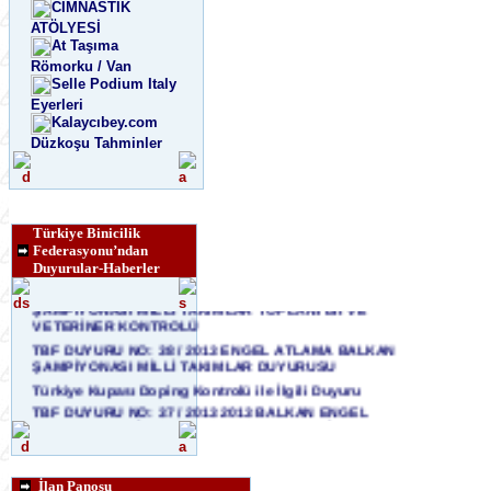
CİMNASTİK
ATÖLYESİ
At Taşıma
Römorku / Van
Selle Podium Italy
Eyerleri
Kalaycıbey.com
Düzkoşu Tahminler
Türkiye Binicilik
Federasyonu’ndan
Duyurular-Haberler
TBF DUYURU NO: 39 / 2013 ENGEL ATLAMA BALKAN
ŞAMPİYONASI MİLLİ TAKIMLAR TOPLANTISI VE
VETERİNER KONTROLÜ
TBF DUYURU NO: 38 / 2013 ENGEL ATLAMA BALKAN
ŞAMPİYONASI MİLLİ TAKIMLAR DUYURUSU
Türkiye Kupası Doping Kontrolü ile İlgili Duyuru
TBF DUYURU NO: 37 / 2013 2013 BALKAN ENGEL
ATLAMA ŞAMPİYONASI TAKIM SEÇMELERİ
Engel Atlama Balkan Şampiyonası 5-8 Eylül 2013
Kemer Golf & Country Club İstanbul
Engel Atlama Türkiye Şampiyonası 23-24 Ağustos'ta
İlan Panosu