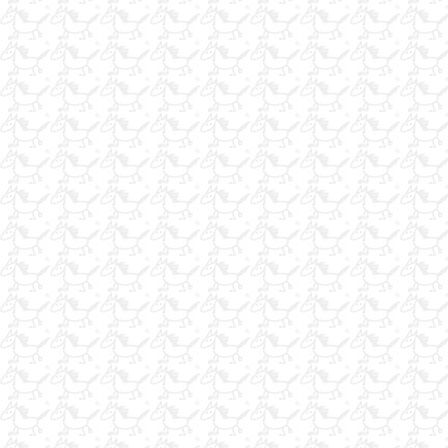
at yemi bulunur
atlar için ultrason
ULTRAZYME
CENTİLMEN BİNİCİLİK
At Fotocu
at kılı kırkma
Fethiye Binicilik
pelet yonca
Satılık Çiftlik
Hava Yastıklı Yelek
kiralık araplar
Marmaris'te binicilik
AT TAŞIMA ARACI