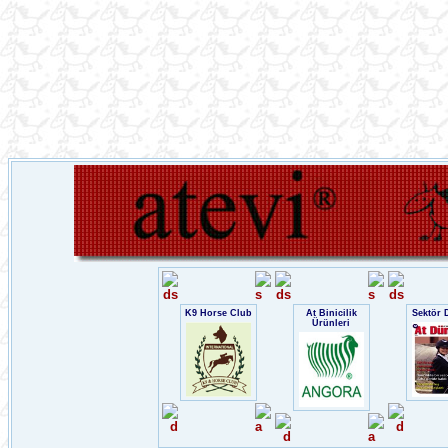
K9 Horse Club
At Binicilik
Sektör 
Ürünleri