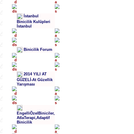
İstanbul
Binicilik Kulüpleri
İstanbul
Binicilik Forum
2014 YILI AT
GÜZELİ-At Güzellik
Yarışması
EngelliÖzelBiniciler,
AtlaTerapi,Adaptif
Binicilik