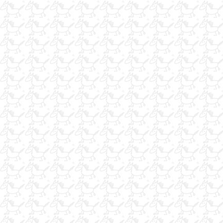
iş ariyorum
Binicilik okulu için eğitmen antrenör
ELEMAN ARANIYOR
Satılık dişi arap tayı
ACIK HAVUZDA YUZME DERSLERINE NEDERSINIZ TEMIZ HAVA
VEBOL GUNES VE ATLARLA BERABER
SATILIK ARAP
satılık iki adet kısrak konkur üç adet ingiliz binek bir adet damızl
yarış atı.üç adet pony satılıktır.
satık yarış ve binek atları
at arıyorum
At Atnrenörüyüm İş Arıyorum
At Antrenörüyüm İş Arıyorum
SATILIK İNGİLİZ KISRAK SUES FORGET ME
Satılık yarış atı ahırları
çiftlik-kulüp arazisi
çiftlik-kulüp arazisi
Satılık İrlanda doğumlu 7 yaşında kısrak
Satılık Pony Hollanda Aygır