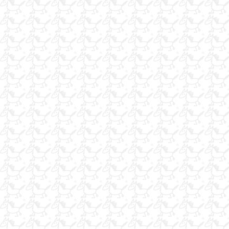
kulüp ders atı
kula renk pony
satılık pony kulüpten
nalbant.ege.ve.akdeniz.
HEDİYELİK GÖNÜLLÜ ATLAR BAKIMI YAPILIR
at yarışları metal malzeme satışları
CIFLIK CALISANI (Ciflik Restorant)
yarış atları metal malzeme imalatı
usta bakıcılar
western eyeri
yulaf bulunur
yarış atı tayıma ortak arıyorum
izmirde.nalbant.
usta nalbant isterseniz no 05357972732
nalbant.05388171049.idal...
iş arıyorum
at çifliklerine talaş
Acillllll Satılık 11 yaşında 1.30 Koşan Belçika Atı