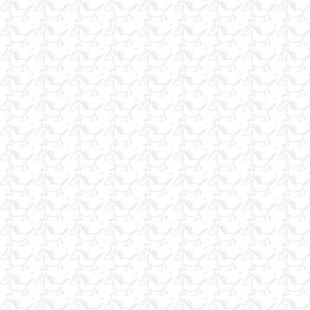
Ata binme eğitimi
satılık arap tayı
SATILIK İNGİLİZ
hem binilir hem bakılır her türlü bakımı yapılır antörönöre gerek
duymedan
damla at çiftliği açıldı
iş arıyorum
iş arıyorum
iş arıyorum
iş arıyorum
yarış atlarına özel bal,pekmez,tuz,balık yağı
kiralık atlar
acemi eğitiminde dahi kullanabiliceğiniz, güzel eşgalli ingiliz...
SATILIK BEYAZ ALMAN KONKUR
SATILIK ALACA PİNTO
Satılık Arap Kısrak
KÜLÜP ARIYORUM İŞ ARIYORUM
Belcika Ingiliz Engel Ati 110cm parkur
faytonlar