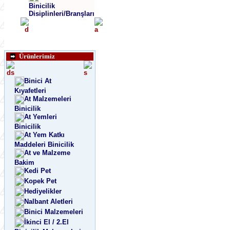
Binicilik
Disiplinleri/Branşları
Ürünlerimiz
Binici At
Kıyafetleri
At Malzemeleri
Binicilik
At Yemleri
Binicilik
At Yem Katkı
Maddeleri Binicilik
At ve Malzeme
Bakim
Kedi Pet
Kopek Pet
Hediyelikler
Nalbant Aletleri
Binici Malzemeleri
İkinci El / 2.El