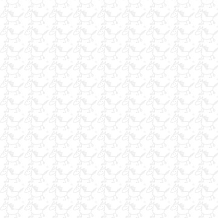
at bakıcısı arıyorum
Satılık Güzel Eşgalli Pedigrili Damızlık ve İdmanda İngiliz Atları
Satılık Güzel Eşgalli Pedigrili Damızlık ve İdmanda İngiliz Atları
Binicilik Eğitmeni aranıyor!
at ve binici antrenoruyum iş arıyorum
binicilik dersi verilir
kiralık yarış atı
binicilik eğitmeni aranıyor!
SATLIK ATLAR
midilli arıyorum
ATLIK TALAŞ 125 TL
at bakıcısı arıyorum
yarış atları na özel tuz,pekmez,bal
KİRALIK AT ÇİFTLİĞİ VE BUTİK OTEL
At antrenoru araniyor
kiralık at 1,5 lu ing ve arap
nalbantım.işariyorum