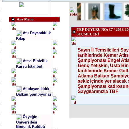
Ana Menü
TBF DUYURU NO: 37 / 2013
Atlı Dayanıklılık
SEÇMELERİ
Kitap
Sayın İl Temsilcileri Sa
tarihlerinde Kemer Atl
Şampiyonası Engel Atla
Atevi Binicilik
Genç Yetişkin, Usta Bin
Kursu İstanbul
tarihlerinde Kemer Gol
Atlama Balkan Şampiyona
sekiz içinde yer alacak 
Şampiyonası kadrosunda 
Atlıdayanıklılık
Saygılarımızla TBF
Balkan Şampiyonası
Özyeğin
Üniversitesi
Binicilik Kulübü