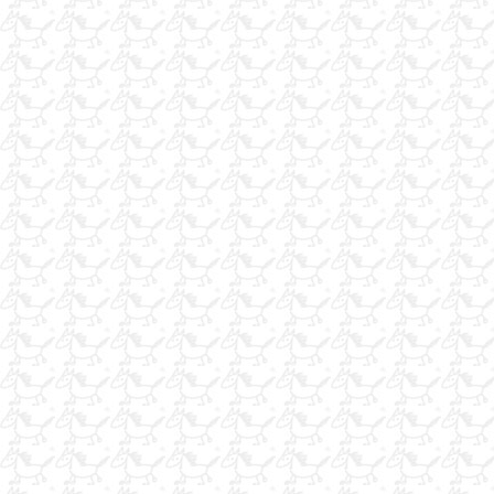
OSMANLI GÜMÜŞ KAPLAMA SAVATLI ÇERKEZ EĞERİ TOKA
AKSESUARLARI 68 Adet Tam Takım
at bakıcısı arıyoruz
yeni mezun at antrenörüyüm
iş arıyorum
at sütü
seyis
iş arıyorum
iş arıyorum
Eskişehir de kaliteli nalbant
iş arıyorum
satılık yonca
seyislik ve binicilik yaparım
yonca balyası satışı
USTA SEYİS VE HERTÜRLÜ AT TEDAVİSİNDEN ANLIYORUM
AT BAKICISI
SATILIK KIR AT
2 li van satılık