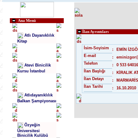
Ana Menü
İlan Ayrıntıları
Atlı Dayanıklılık
Kitap
İsim-Soyisim
:
EMİN İZG
E-mail
:
eminizgor
Telefon
:
0 533 6401
Atevi Binicilik
Kursu İstanbul
İlan Başlığı
:
KİRALIK A
İlan Detayı
:
MARMARİS
İlan Tarihi
:
16.10.2010
Atlıdayanıklılık
Balkan Şampiyonası
Özyeğin
Üniversitesi
Binicilik Kulübü