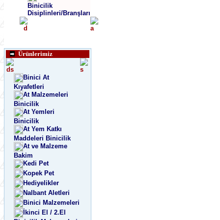
Binicilik
Disiplinleri/Branşları
Ürünlerimiz
Binici At
Kıyafetleri
At Malzemeleri
Binicilik
At Yemleri
Binicilik
At Yem Katkı
Maddeleri Binicilik
At ve Malzeme
Bakim
Kedi Pet
Kopek Pet
Hediyelikler
Nalbant Aletleri
Binici Malzemeleri
İkinci El / 2.El