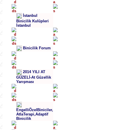
İstanbul
Binicilik Kulüpleri
İstanbul
Binicilik Forum
2014 YILI AT
GÜZELİ-At Güzellik
Yarışması
EngelliÖzelBiniciler,
AtlaTerapi,Adaptif
Binicilik