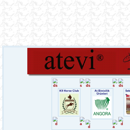
K9 Horse Club
At Binicilik
Sek
Ürünleri