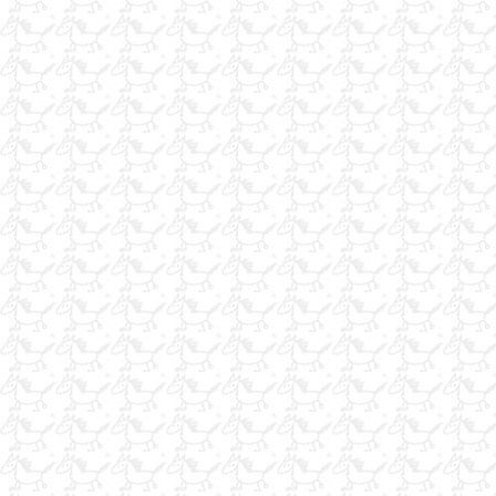
Acillllll Satılık 11 yaşında 1.30 Koşan Belçika Atı
yarış atlarına özel
at konusunda herşey
ÇALIŞACAK ARKADAŞLAR ARIYORUZ.
ot balyası
İş Arıyorum
nalbant
iş arıyorum
hara emekli seyis k bey
at konusunda herşey
Hobim
AT YATAGI KAUCUK
Acilkepcesatılık
satilik arab atlari polonya
kiralık at
seyisim iş arıyorum
seyisim iş arıyorum
çayır balyası ot balyası