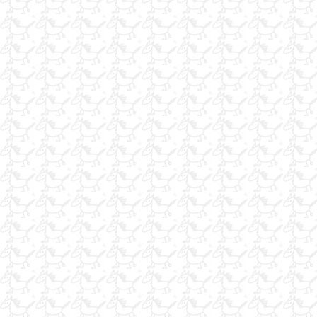
Satılık Pony Hollanda Aygır
JİLETLİ TEL
binek, konkur ve her çeşit ata nal çakımı
satılık arab atı 5 yaşında
ACİL SATILIK AT RÖMORKU
gönüllü hediye alanıcak bir kaçtane at aramaktayım
tony lama kovboy cizme
at nallanır
nallama yapılır(esk.ve ant.çevresi)
2 atlık attaşıma romorku arıyorum
Western tipi egitim kantarması ve Mahmuz
iş arayorum 1.kademe antrenör
MUHTEŞEM RAHVAN TAY
at bakıcısı arayanlar
PROFESYONEL FOTOĞRAF VE KAMERA ÇEKİMİ
ANKARA ve civarında çiftligimize uysal at arıyoruz
İNGİLİZ DAMIZLIK YARIŞ ATLARI
fayton surucusu