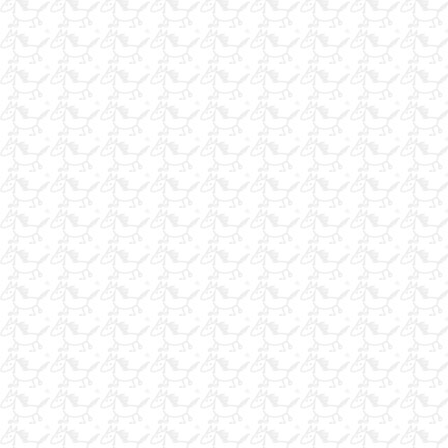
yarış.atlarınıza.idareci.
kulüp ders atı
kula renk pony
satılık pony kulüpten
nalbant.ege.ve.akdeniz.
HEDİYELİK GÖNÜLLÜ ATLAR BAKIMI YAPILIR
at yarışları metal malzeme satışları
CIFLIK CALISANI (Ciflik Restorant)
yarış atları metal malzeme imalatı
usta bakıcılar
western eyeri
yulaf bulunur
yarış atı tayıma ortak arıyorum
izmirde.nalbant.
usta nalbant isterseniz no 05357972732
nalbant.05388171049.idal...
iş arıyorum
at çifliklerine talaş