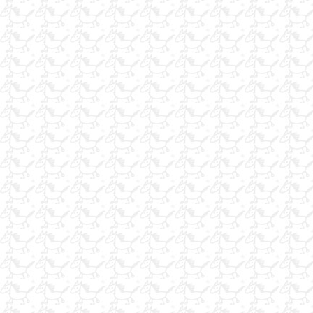
At Binici sigorta
at yemi bulunur
atlar için ultrason
ULTRAZYME
CENTİLMEN BİNİCİLİK
At Fotocu
at kılı kırkma
Fethiye Binicilik
pelet yonca
Satılık Çiftlik
Hava Yastıklı Yelek
kiralık araplar
Marmaris'te binicilik
AT TAŞIMA ARACI