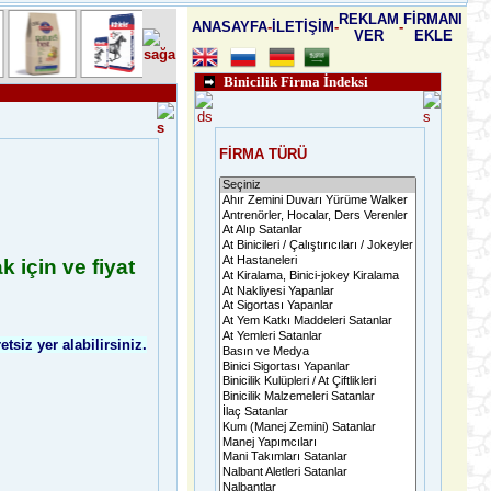
REKLAM
FİRMANI
ANASAYFA
-
İLETİŞİM
-
-
VER
EKLE
Binicilik Firma İndeksi
FİRMA TÜRÜ
ak için ve fiyat
tsiz yer alabilirsiniz.