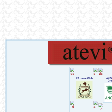
K9 Horse Club
At Bi
Ürü