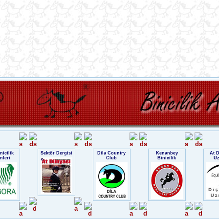
nicilik
Sektör Dergisi
Dila Country
Kenanbey
At D
nleri
Club
Binicilik
U