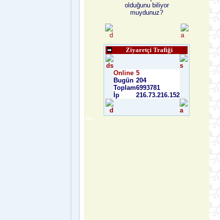
olduğunu biliyor
muydunuz?
Ziyaretçi Trafiği
Online
5
Bugün
204
Toplam
6993781
İp
216.73.216.152
taşı