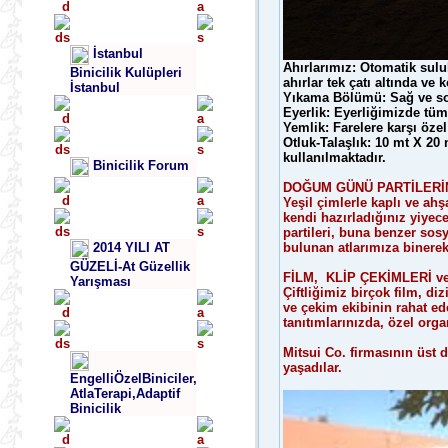
İstanbul
Ahırlarımız: Otomatik sulu
Binicilik Kulüpleri
ahırlar tek çatı altında ve 
İstanbul
Yıkama Bölümü: Sağ ve sold
Eyerlik: Eyerliğimizde tüm
Yemlik: Farelere karşı özel
Otluk-Talaşlık: 10 mt X 20
kullanılmaktadır.
Binicilik Forum
DOĞUM GÜNÜ PARTİLERİN
Yeşil çimlerle kaplı ve ah
kendi hazırladığınız yiyec
partileri, buna benzer sosy
bulunan atlarımıza binerek
2014 YILI AT
GÜZELİ-At Güzellik
FİLM, KLİP ÇEKİMLERİ v
Yarışması
Çiftliğimiz birçok film, di
ve çekim ekibinin rahat ede
tanıtımlarınızda, özel orga
Mitsui Co. firmasının üst 
yaşadılar.
EngelliÖzelBiniciler,
AtlaTerapi,Adaptif
Binicilik