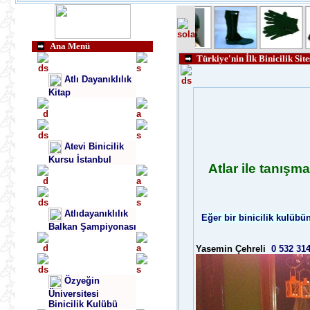
Ana Menü
Türkiye'nin İlk Binicilik Site
Atlı Dayanıklılık
Kitap
Atevi Binicilik
Kursu İstanbul
Atlar ile tanışmak
Atlıdayanıklılık
Eğer bir binicilik kulübün
Balkan Şampiyonası
Yasemin Çehreli
0 532 314
Özyeğin
Üniversitesi
Binicilik Kulübü