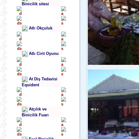
Binicilik sitesi
Atlı Okçuluk
Atlı Cirit Oyunu
At Diş Tedavisi
Equident
Atçılık ve
Binicilik Fuarı