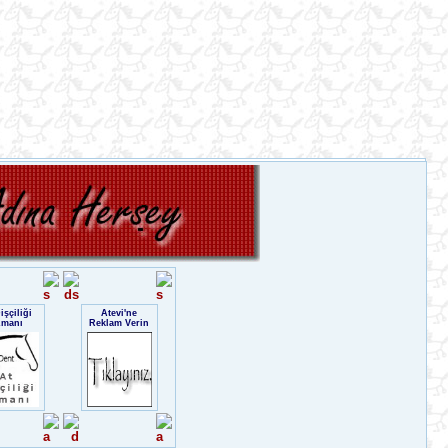
işçiliği
Atevi'ne
zmanı
Reklam Verin