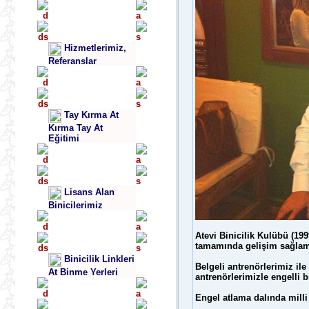
Hizmetlerimiz,
Referanslar
Tay Kırma At
Kırma Tay At
Eğitimi
Lisans Alan
Binicilerimiz
Atevi Binicilik Kulübü (199
tamamında gelişim sağlama
Binicilik Linkleri
Belgeli antrenörlerimiz ile 
At Binme Yerleri
antrenörlerimizle engelli 
Engel atlama dalında milli