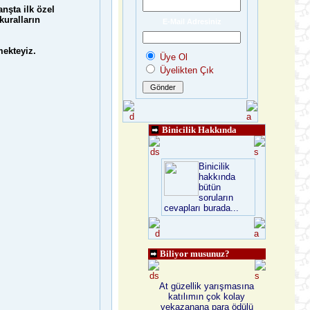
nşta ilk özel
kuralların
E-Mail Adresiniz
mekteyiz.
Üye Ol
Üyelikten Çık
Binicilik Hakkında
Binicilik
hakkında
bütün
soruların
cevapları burada...
Biliyor musunuz?
At güzellik yarışmasına
katılımın çok kolay
vekazanana para ödülü